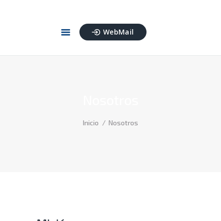
WebMail
INICIO
SERVICIOS
NOSOTROS
CONTACTO
Nosotros
Inicio
Nosotros