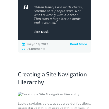
"When Henry Ford made cheap,
reliable cars people said, 'Nah,
what's wrong with a horse?'
That was a huge bet he made,
and it worked."
Elon Musk
mayo 18, 2017
Read More
0
Comments
Creating a Site Navigation
Hierarchy
Luctus sodales volutpat sodales dui faucibus,
quam dui vestibulum quis vestibulum sem, in