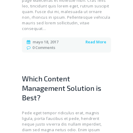
page Maecenas et molestie nibh. Cras felis
leo, tincidunt quis lorem eget, rutrum suscipit
quam. Fusce dui mi, malesuada ut ornare
non, rhoncus in ipsum. Pellentesque vehicula
mauris sed lorem sollicitudin, vitae
consequat…
mayo 18, 2017
Read More
0
Comments
Which Content
Management Solution is
Best?
Pede eget tempor ridiculus erat, magnis
ligula, porta faucibus et pede, hendrerit
neque justo viverra dis nullam imperdiet,
diam sed magna netus odio. Enim ipsum